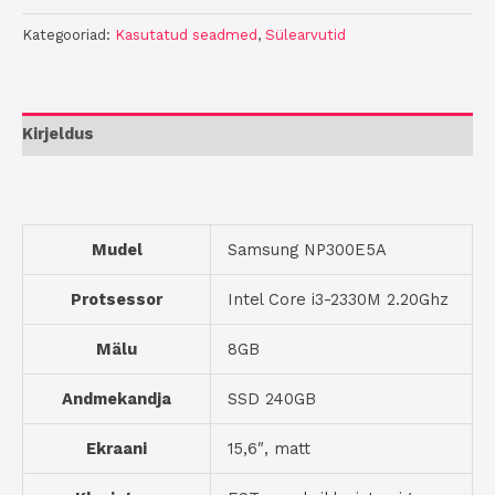
Kategooriad:
Kasutatud seadmed
,
Sülearvutid
Kirjeldus
Mudel
Samsung NP300E5A
Protsessor
Intel Core i3-2330M 2.20Ghz
Mälu
8GB
Andmekandja
SSD 240GB
Ekraani
15,6″, matt