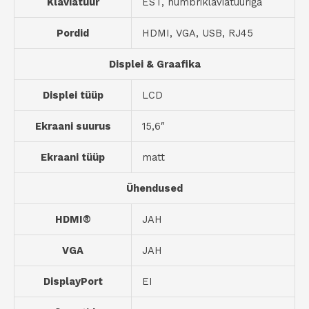
Klaviatuur
EST, numbriklaviatuuriga
Pordid
HDMI, VGA, USB, RJ45
Displei & Graafika
Displei tüüp
LCD
Ekraani suurus
15,6″
Ekraani tüüp
matt
Ühendused
HDMI®
JAH
VGA
JAH
DisplayPort
EI