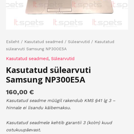
Esileht
/
Kasutatud seadmed
/
Sülearvutid
/ Kasutatud
sülearvuti Samsung NP300E5A
Kasutatud seadmed
,
Sülearvutid
Kasutatud sülearvuti
Samsung NP300E5A
160,00
€
Kasutatud seadme müügil rakendub KMS §41 lg 3 –
hinnale ei lisandu käibemaksu.
Kasutatud seadmele kehtib garantii 3 (kolm) kuud
ostukuupäevast.